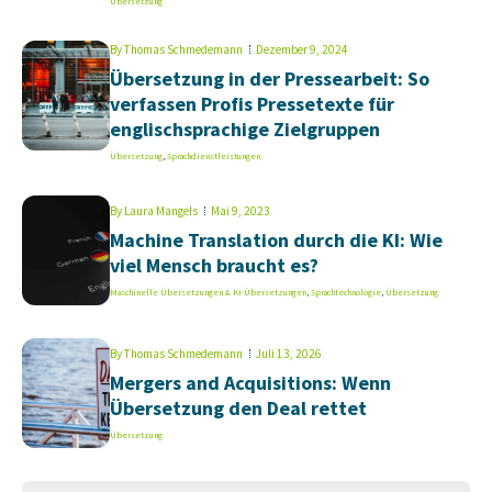
Übersetzung
By
Thomas Schmedemann
Dezember 9, 2024
Übersetzung in der Pressearbeit: So
verfassen Profis Pressetexte für
englischsprachige Zielgruppen
Übersetzung
,
Sprachdienstleistungen
By
Laura Mangels
Mai 9, 2023
Machine Translation durch die KI: Wie
viel Mensch braucht es?
Maschinelle Übersetzungen & KI-Übersetzungen
,
Sprachtechnologie
,
Übersetzung
By
Thomas Schmedemann
Juli 13, 2026
Mergers and Acquisitions: Wenn
Übersetzung den Deal rettet
Übersetzung