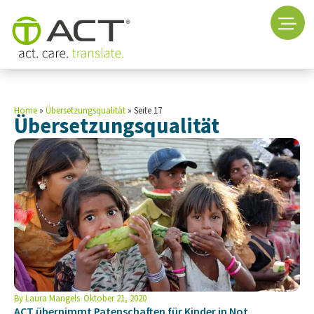
Home
»
Übersetzungsqualität
»
Seite 17
Übersetzungsqualität
By
Laura Mangels
Oktober 21, 2020
ACT übernimmt Patenschaften für Kinder in Not