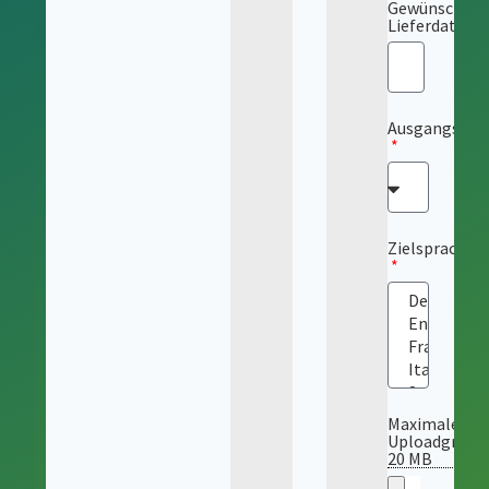
Gewünschtes
Lieferdatum
Ausgangsspr
Zielsprache
Maximale
Uploadgröße
20 MB