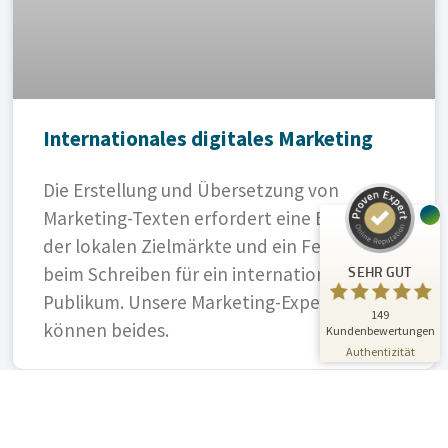
Kundenbewertungen und Erfahrungen zu
A.C.T. GmbH
Internationales digitales Marketing
SEHR GUT
%
100
Empfehlungen auf
ProvenExpert.com
Die Erstellung und Übersetzung von
5,00
/
4,81
Marketing-Texten erfordert eine Expertise
24
125
der lokalen Zielmärkte und ein Feingefühl
Bewertungen auf
3
Bewertungen von
beim Schreiben für ein internationales
SEHR GUT
ProvenExpert.com
anderen Quellen
Publikum. Unsere Marketing-Expert:innen
149
Blick aufs ProvenExpert-Profil werfen
können beides.
Kundenbewertungen
01.07.2026
Authentizität