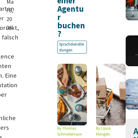
einer
Ma
Agentu
arten
i 8,
r
er
20
buchen
orrekt,
26
?
n falsch
Sprachdienstlei
stungen
gence
hten
. Eine
tation
ber
hliche
ders
A
By
Thomas
By
Laura
Schmedemann
Mangels
e