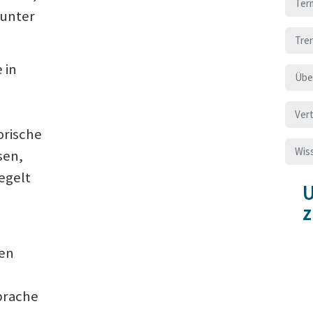
Ter
runter
Tre
 in
Übe
Ver
orische
Wis
sen,
egelt
U
len
sprache