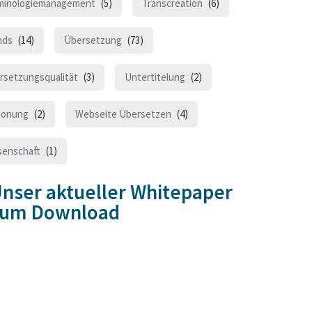
minologiemanagement
(5)
Transcreation
(6)
nds
(14)
Übersetzung
(73)
rsetzungsqualität
(3)
Untertitelung
(2)
tonung
(2)
Webseite Übersetzen
(4)
senschaft
(1)
nser aktueller Whitepaper
zum Download