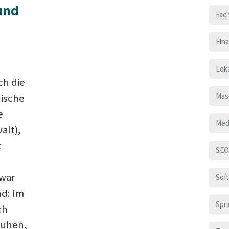
 und
Fac
Fin
Loka
h die
Mas
nische
e
Med
alt),
t
SEO
zwar
Sof
nd: Im
Spr
ch
ruhen,