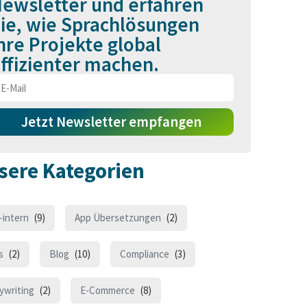
ewsletter und erfahren
ie, wie Sprachlösungen
hre Projekte global
ffizienter machen.
Jetzt Newsletter empfangen
sere Kategorien
-intern
(9)
App Übersetzungen
(2)
s
(2)
Blog
(10)
Compliance
(3)
ywriting
(2)
E-Commerce
(8)