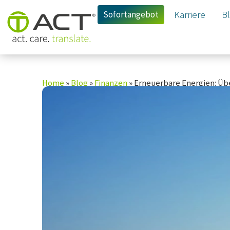
Sofortangebot
Karriere
B
Home
»
Blog
»
Finanzen
»
Erneuerbare Energien: Übe