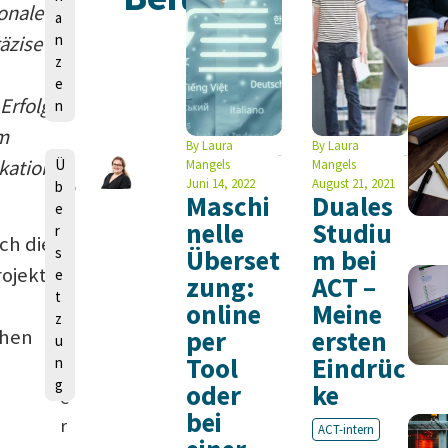
n
onale
a
n
äzise
z
e
Erfolg
n
um
By
Laura
By
Laura
kation
Ü
Mangels
Mangels
Juni 14, 2022
August 21, 2021
b
Maschi
Duales
L
e
nelle
Studiu
e
r
ch die
s
Überset
m bei
a
rojekte
e
zung:
ACT –
V
t
online
Meine
a
z
per
ersten
chen
l
u
Tool
Eindrüc
n
d
g
oder
ke
e
bei
r
ACT-intern