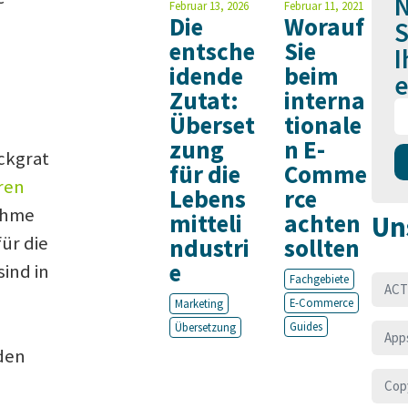
N
Februar 13, 2026
Februar 11, 2021
Die
Worauf
S
entsche
Sie
I
idende
beim
e
Zutat:
interna
Überset
tionale
zung
n E-
ckgrat
für die
Comme
ren
Lebens
rce
nahme
mitteli
achten
Un
ür die
ndustri
sollten
e
sind in
Fachgebiete
ACT
E-Commerce
Marketing
Guides
Übersetzung
App
den
Cop