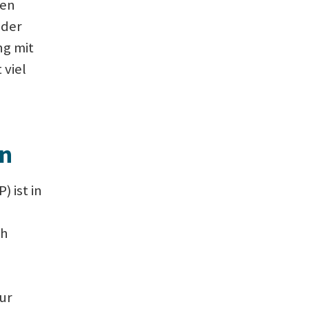
hen
nder
ng mit
 viel
n
 ist in
ch
ur