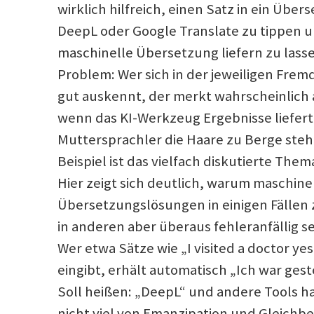
wirklich hilfreich, einen Satz in ein Über
DeepL oder Google Translate zu tippen u
maschinelle Übersetzung liefern zu lass
Problem: Wer sich in der jeweiligen Frem
gut auskennt, der merkt wahrscheinlich 
wenn das KI-Werkzeug Ergebnisse liefert
Muttersprachler die Haare zu Berge steh
Beispiel ist das vielfach diskutierte The
Hier zeigt sich deutlich, warum maschine
Übersetzungslösungen in einigen Fällen 
in anderen aber überaus fehleranfällig s
Wer etwa Sätze wie „I visited a doctor ye
eingibt, erhält automatisch „Ich war gest
Soll heißen: „DeepL“ und andere Tools h
nicht viel von Emanzipation und Gleichb