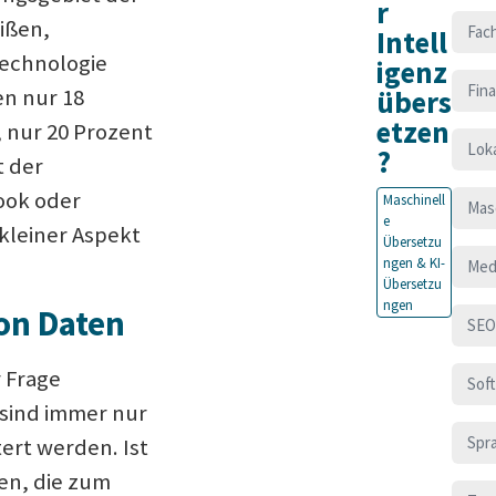
r
ißen,
Fac
Intell
Technologie
igenz
Fin
übers
en nur 18
etzen
 nur 20 Prozent
Loka
?
t der
ook oder
Maschinell
Mas
e
 kleiner Aspekt
Übersetzu
ngen & KI-
Med
Übersetzu
ngen
on Daten
SEO
 Frage
Sof
 sind immer nur
Spr
tert werden. Ist
ten, die zum