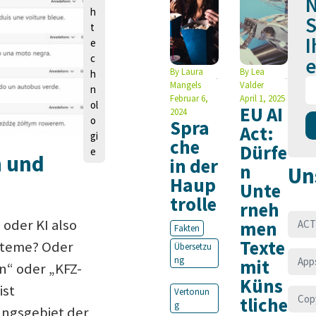
N
h
S
t
I
e
c
e
By
Laura
By
Lea
h
Mangels
Valder
n
Februar 6,
April 1, 2025
ol
EU AI
2024
o
Spra
Act:
gi
che
Dürfe
e
h und
in der
n
Un
Haup
Unte
trolle
rneh
oder KI also
men
ACT
Fakten
Texte
steme? Oder
Übersetzu
ng
mit
App
in“ oder „KFZ-
Küns
ist
Vertonun
Cop
tliche
g
ungsgebiet der