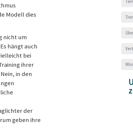
Ter
ithmus
e Modell dies
Tre
Übe
g nicht um
Es hängt auch
Ver
elleicht bei
raining ihrer
Wis
Nein, in den
U
ungen
liche
aglichter der
erum geben ihre