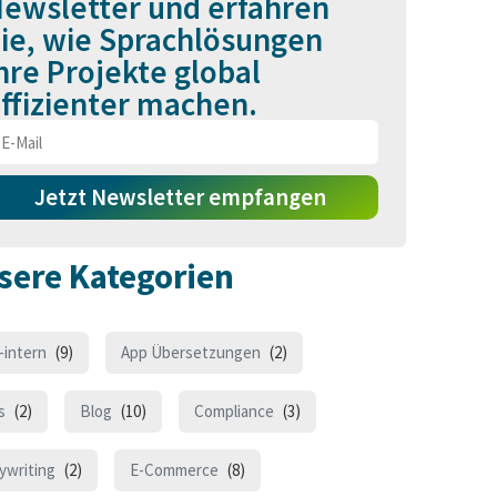
ewsletter und erfahren
ie, wie Sprachlösungen
hre Projekte global
ffizienter machen.
Jetzt Newsletter empfangen
sere Kategorien
-intern
(9)
App Übersetzungen
(2)
s
(2)
Blog
(10)
Compliance
(3)
ywriting
(2)
E-Commerce
(8)