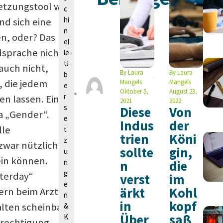
n
setzungstool wie
c
hi
nd sich eine
n
en, oder? Das
el
dsprache nicht
le
Ü
auch nicht,
L
By
Laura
By
Laura
b
, die jedem
Mangels
Mangels
e
a
Oktober 5,
August 23,
r
en lassen. Ein
u
2021
2022
s
Diese
Von
ma „Gender“.
r
e
Indus
der
a
lle
t
trien
Köni
z
M
zwar nützlich,
sollte
gin,
u
a
ein können.
n
n
die
n
g
sterday“
verst
im
g
e
ärkt
Kohl
ern beim Arzt“.
n
e
in
kopf
alten scheinbar
&
ls
Über
saß
K
erechtigung.