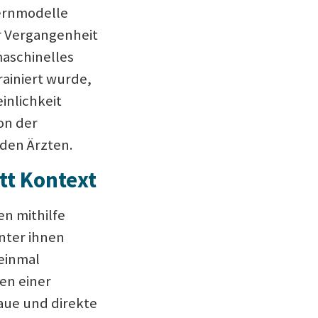
Lernmodelle
er Vergangenheit
maschinelles
rainiert wurde,
inlichkeit
on der
den Ärzten.
tt Kontext
n mithilfe
nter ihnen
 einmal
en einer
aue und direkte