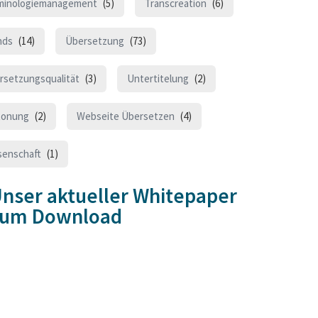
minologiemanagement
(5)
Transcreation
(6)
nds
(14)
Übersetzung
(73)
rsetzungsqualität
(3)
Untertitelung
(2)
tonung
(2)
Webseite Übersetzen
(4)
senschaft
(1)
nser aktueller Whitepaper
zum Download