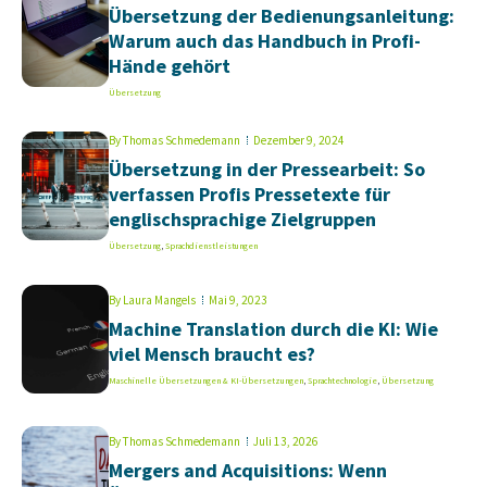
Übersetzung der Bedienungsanleitung:
Warum auch das Handbuch in Profi-
Hände gehört
Übersetzung
By
Thomas Schmedemann
Dezember 9, 2024
Übersetzung in der Pressearbeit: So
verfassen Profis Pressetexte für
englischsprachige Zielgruppen
Übersetzung
,
Sprachdienstleistungen
By
Laura Mangels
Mai 9, 2023
Machine Translation durch die KI: Wie
viel Mensch braucht es?
Maschinelle Übersetzungen & KI-Übersetzungen
,
Sprachtechnologie
,
Übersetzung
By
Thomas Schmedemann
Juli 13, 2026
Mergers and Acquisitions: Wenn