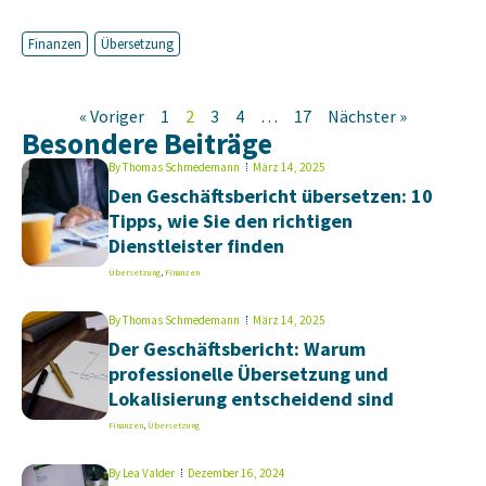
Finanzen
Übersetzung
« Voriger
1
2
3
4
…
17
Nächster »
Besondere Beiträge
By
Thomas Schmedemann
März 14, 2025
Den Geschäftsbericht übersetzen: 10
Tipps, wie Sie den richtigen
Dienstleister finden
Übersetzung
,
Finanzen
By
Thomas Schmedemann
März 14, 2025
Der Geschäftsbericht: Warum
professionelle Übersetzung und
Lokalisierung entscheidend sind
Finanzen
,
Übersetzung
By
Lea Valder
Dezember 16, 2024