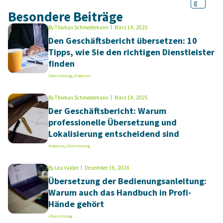
g
Besondere Beiträge
By
Thomas Schmedemann
März 14, 2025
Den Geschäftsbericht übersetzen: 10
Tipps, wie Sie den richtigen Dienstleister
finden
Übersetzung
,
Finanzen
By
Thomas Schmedemann
März 14, 2025
Der Geschäftsbericht: Warum
professionelle Übersetzung und
Lokalisierung entscheidend sind
Finanzen
,
Übersetzung
By
Lea Valder
Dezember 16, 2024
Übersetzung der Bedienungsanleitung:
Warum auch das Handbuch in Profi-
Hände gehört
Übersetzung