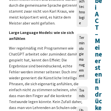
be
ach
durch die gemeinsame Sprache getrennt,
i
tec
stammt zwar nicht von Karl Kraus, wie
hno
A
meist kolportiert wird, es hätte dem
logi
C
Meister aber wohl gefallen.
e
T
–
Large Language Models: wie sie sich
Ter
anfühlen
M
min
ei
Wer regelmäßig mit Programmen wie
olo
ne
ChatGPT arbeitet oder zumindest damit
gie
er
ma
gespielt hat, kennt den Effekt: Die
nag
st
Ergebnisse sind beeindruckend, echte
em
Fehler werden immer seltener. Doch immer
en
ent
wieder generiert die Künstliche Intelligenz
Ei
Phrasen, die sich eigenartig anfühlen, die
n
einfach nicht zu stimmen scheinen, ohne
Tre
dr
dass man den Finger auf die konkrete
nds
üc
Textwunde legen könnte. Kein Zufall daher,
ke
dass man von Lehrenden an Schulen oder
Üb