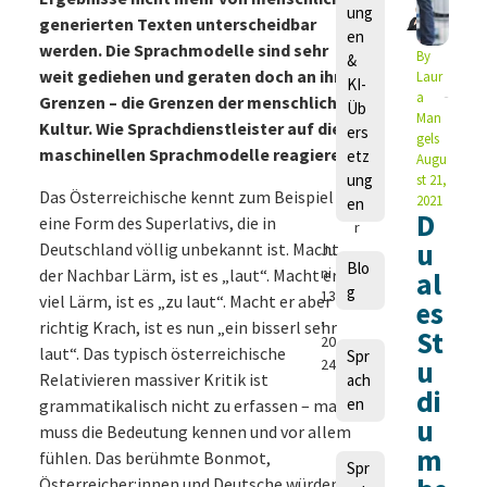
ung
generierten Texten unterscheidbar
en
L
werden. Die Sprachmodelle sind sehr
By
&
e
weit gediehen und geraten doch an ihre
Laur
KI-
a
a
Grenzen – die Grenzen der menschlichen
Üb
V
Man
Kultur. Wie Sprachdienstleister auf die
ers
a
gels
maschinellen Sprachmodelle reagieren.
etz
l
Augu
ung
st 21,
d
Das Österreichische kennt zum Beispiel
2021
en
e
D
eine Form des Superlativs, die in
r
u
Deutschland völlig unbekannt ist. Macht
Ju
Blo
ni
der Nachbar Lärm, ist es „laut“. Macht er
al
g
13
viel Lärm, ist es „zu laut“. Macht er aber
es
,
richtig Krach, ist es nun „ein bisserl sehr
St
20
laut“. Das typisch österreichische
Spr
u
24
Relativieren massiver Kritik ist
ach
di
en
grammatikalisch nicht zu erfassen – man
u
muss die Bedeutung kennen und vor allem
m
fühlen. Das berühmte Bonmot,
Spr
Österreicher:innen und Deutsche würden