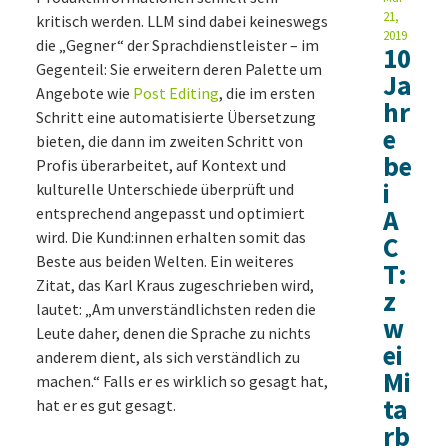
21,
kritisch werden. LLM sind dabei keineswegs
2019
die „Gegner“ der Sprachdienstleister – im
10
Gegenteil: Sie erweitern deren Palette um
Ja
Angebote wie
Post Editing
, die im ersten
hr
Schritt eine automatisierte Übersetzung
e
bieten, die dann im zweiten Schritt von
be
Profis überarbeitet, auf Kontext und
i
kulturelle Unterschiede überprüft und
entsprechend angepasst und optimiert
A
wird. Die Kund:innen erhalten somit das
C
Beste aus beiden Welten. Ein weiteres
T:
Zitat, das Karl Kraus zugeschrieben wird,
z
lautet: „Am unverständlichsten reden die
w
Leute daher, denen die Sprache zu nichts
ei
anderem dient, als sich verständlich zu
Mi
machen.“ Falls er es wirklich so gesagt hat,
ta
hat er es gut gesagt.
rb