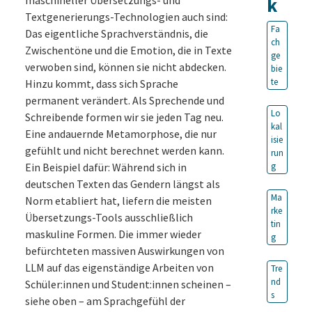
k
Textgenerierungs-Technologien auch sind:
Fa
Das eigentliche Sprachverständnis, die
ch
Zwischentöne und die Emotion, die in Texte
ge
verwoben sind, können sie nicht abdecken.
bie
te
Hinzu kommt, dass sich Sprache
permanent verändert. Als Sprechende und
Lo
Schreibende formen wir sie jeden Tag neu.
kal
Eine andauernde Metamorphose, die nur
isie
gefühlt und nicht berechnet werden kann.
run
Ein Beispiel dafür: Während sich in
g
deutschen Texten das Gendern längst als
Ma
Norm etabliert hat, liefern die meisten
rke
Übersetzungs-Tools ausschließlich
tin
maskuline Formen. Die immer wieder
g
befürchteten massiven Auswirkungen von
LLM auf das eigenständige Arbeiten von
Tre
nd
Schüler:innen und Student:innen scheinen –
s
siehe oben – am Sprachgefühl der