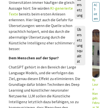
Universitäten immer häufiger die gleiche
ers
AC
Aussage hört: Sie würden
KI-generierte
T-
etz
Texte
bereits beim ersten Anlesen
int
ung
ern
erkennen. Hier liegt auch die Gefahr für
Übersetzungen: wenn die Quelle schon
Üb
sprachlich holpert, wird das durch die
ers
abermalige Übersetzung durch die
etz
Künstliche Intelligenz eher schlimmer als
ung
besser.
squ
alit
Dem Menschen auf der Spur?
ät
ChatGPT gehört in den Bereich der Large
Language Models, und die verfolgen das
Ziel, genau diesen Effekt zu eliminieren. Die
By
Grundlage dafür bilden Techniken des Deep
Laur
a
Learning und künstlicher neuronaler
Man
Netzwerke. LLM sollen die Künstliche
gels
Intelligenz letztlich dazu befähigen, so zu
Febru
kommunizieren, dass Menschen den
ar 24,