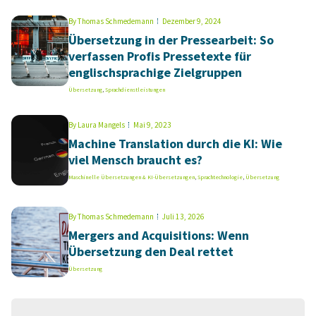
By
Thomas Schmedemann
Dezember 9, 2024
Übersetzung in der Pressearbeit: So
verfassen Profis Pressetexte für
englischsprachige Zielgruppen
Übersetzung
,
Sprachdienstleistungen
By
Laura Mangels
Mai 9, 2023
Machine Translation durch die KI: Wie
viel Mensch braucht es?
Maschinelle Übersetzungen & KI-Übersetzungen
,
Sprachtechnologie
,
Übersetzung
By
Thomas Schmedemann
Juli 13, 2026
Mergers and Acquisitions: Wenn
Übersetzung den Deal rettet
Übersetzung