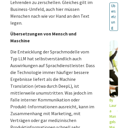
Lehrenden zu zerschellen. Gleiches gilt im
Üb
Business-Umfeld, auch hier müssen
ers
Menschen nach wie vor Hand an den Text
etz
un
legen.
g
Übersetzungen
von Mensch
und
Maschine
Die Entwicklung der Sprachmodelle vom
Typ LLM hat selbstverständlich auch
Auswirkungen auf Sprachdienstleister. Dass
die Technologie immer häufiger bessere
Ergebnisse liefert als die Machine
Translation (etwa durch DeepL), ist
mittlerweile unumstritten. Was jedoch im
Falle interner Kommunikation oder
By
Laur
Produkt-Informationen ausreicht, kann im
a
Zusammenhang mit Marketing, mit
Man
Verträgen oder gar medizinischen
gels
Produktinformationen schnell sehr
Mai