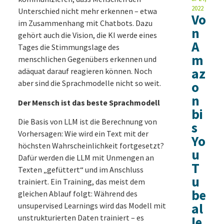
2022
Unterschied nicht mehr erkennen – etwa
Vo
im Zusammenhang mit Chatbots. Dazu
n
gehört auch die Vision, die KI werde eines
A
Tages die Stimmungslage des
m
menschlichen Gegenübers erkennen und
az
adäquat darauf reagieren können. Noch
aber sind die Sprachmodelle nicht so weit.
o
n
Der Mensch ist das beste Sprachmodell
bi
Die Basis von LLM ist die Berechnung von
s
Vorhersagen: Wie wird ein Text mit der
Yo
höchsten Wahrscheinlichkeit fortgesetzt?
u
Dafür werden die LLM mit Unmengen an
T
Texten „gefüttert“ und im Anschluss
u
trainiert. Ein Training, das meist dem
be
gleichen Ablauf folgt: Während des
al
unsupervised Learnings wird das Modell mit
unstrukturierten Daten trainiert – es
le