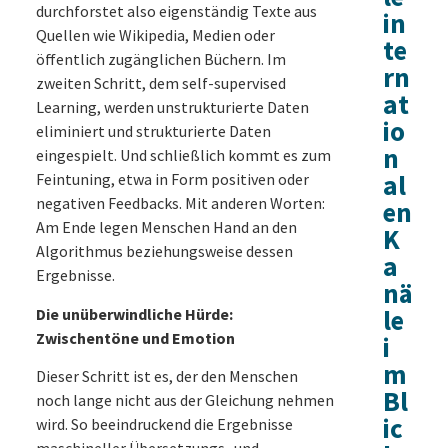
durchforstet also eigenständig Texte aus
in
Quellen wie Wikipedia, Medien oder
te
öffentlich zugänglichen Büchern. Im
rn
zweiten Schritt, dem self-supervised
at
Learning, werden unstrukturierte Daten
io
eliminiert und strukturierte Daten
n
eingespielt. Und schließlich kommt es zum
al
Feintuning, etwa in Form positiven oder
negativen Feedbacks. Mit anderen Worten:
en
Am Ende legen Menschen Hand an den
K
Algorithmus beziehungsweise dessen
a
Ergebnisse.
nä
le
Die unüberwindliche Hürde:
Zwischentöne und Emotion
i
m
Dieser Schritt ist es, der den Menschen
Bl
noch lange nicht aus der Gleichung nehmen
ic
wird. So beeindruckend die Ergebnisse
maschineller Übersetzungs- und