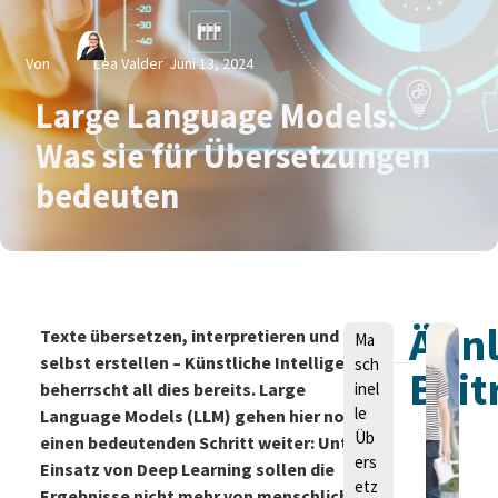
Von
Lea Valder
Juni 13, 2024
Large Language Models:
Was sie für Übersetzungen
bedeuten
Ähnl
V
Texte übersetzen, interpretieren und
Ma
o
selbst erstellen – Künstliche Intelligenz
sch
Beit
n
beherrscht all dies bereits. Large
inel
le
Language Models (LLM) gehen
hier noch
Üb
einen bedeutenden Schritt weiter: Unter
ers
Einsatz von Deep Learning sollen die
etz
Ergebn
isse nicht mehr von menschlich