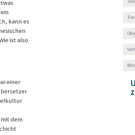
Ter
etwas
 ein
Tre
ch, kann es
inesischen
Übe
Wie ist also
Ver
Wis
U
ei einer
Übersetzer
ielkultur
 mit dem
chicht