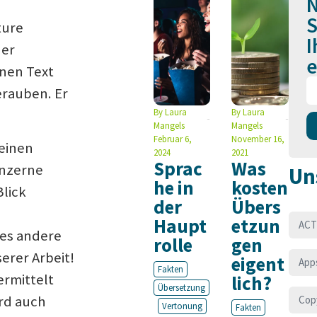
N
S
ture
I
der
e
inen Text
erauben. Er
By
Laura
By
Laura
Mangels
Mangels
Februar 6,
November 16,
einen
2024
2021
Sprac
Was
onzerne
Un
he in
kosten
lick
der
Übers
Haupt
etzun
ACT
les andere
rolle
gen
serer Arbeit!
eigent
App
Fakten
ermittelt
lich?
Übersetzung
ird auch
Cop
Vertonung
Fakten