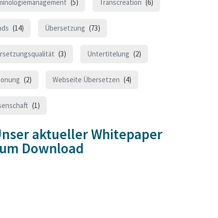
minologiemanagement
(5)
Transcreation
(6)
nds
(14)
Übersetzung
(73)
rsetzungsqualität
(3)
Untertitelung
(2)
tonung
(2)
Webseite Übersetzen
(4)
senschaft
(1)
nser aktueller Whitepaper
zum Download