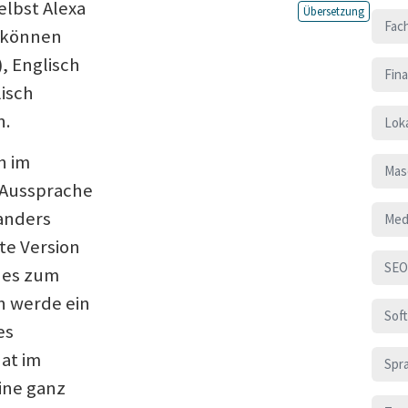
lbst Alexa
Übersetzung
Fac
o können
, Englisch
Fin
lisch
n.
Loka
h im
Mas
 Aussprache
anders
Med
te Version
SEO
t es zum
ch werde ein
Sof
es
hat im
Spr
ine ganz