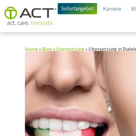
Sofortangebot
Karriere
B
Home
»
Blog
»
Übersetzung
»
Übersetzung in Dialek