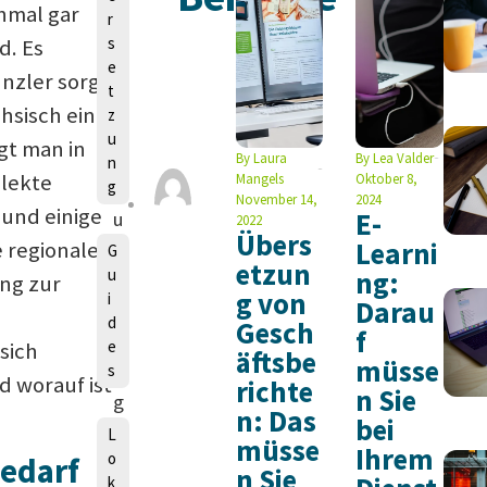
n
hmal gar
r
s
d. Es
e
nzler sorgt
t
hsisch ein
z
u
gt man in
L
By
Laura
By
Lea Valder
n
lekte
Mangels
Oktober 8,
g
a
November 14,
2024
 und einige
E-
u
2022
Übers
Learni
 regionale
r
G
etzun
u
ng:
a
ng zur
g von
i
Darau
M
d
Gesch
f
a
e
sich
äftsbe
müsse
n
s
d worauf ist
richte
n Sie
g
n: Das
bei
e
L
müsse
Ihrem
o
bedarf
ls
n Sie
k