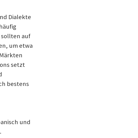
nd Dialekte
 häufig
sollten auf
en, um etwa
 Märkten
ons setzt
d
sich bestens
panisch und
.