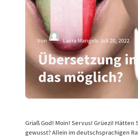
Von
Laura Mangels
Juli 20, 2022
Übersetzung in 
das möglich?
Griaß God! Moin! Servus! Grüezi! Hätten S
gewusst? Allein im deutschsprachigen Ra